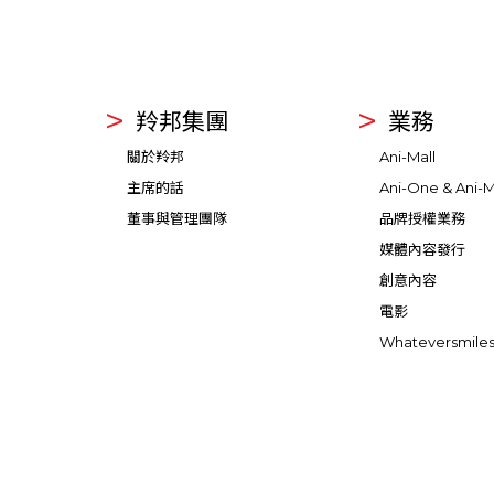
羚邦集團
業務
關於羚邦
Ani-Mall
主席的話
Ani-One & Ani-M
董事與管理團隊
品牌授權業務
媒體內容發行
創意內容
電影
Whateversmile