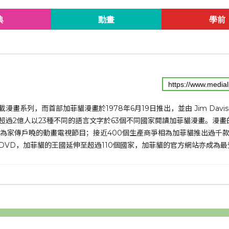
典
動畫
學前
漫畫系列，而首部加菲貓漫畫於1978年6月19日推出，並由 Jim Davi
超過2億人以23種不同的語言文字於63個不同國家閱讀加菲貓漫畫。漫畫
更成為家傳戶曉的動畫電視節目；接近400個生產商爭相為加菲貓推出過千款
DVD，加菲貓的王國延伸至超過110個國家，加菲貓的官方網站亦成為