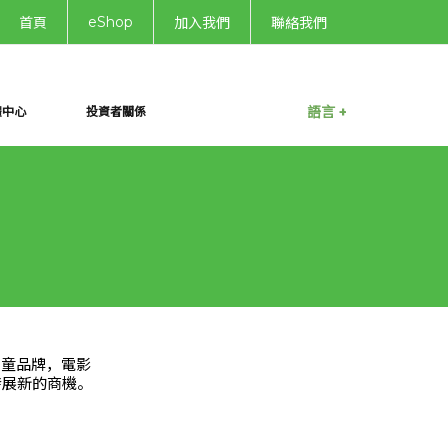
eShop
首頁
加入我們
聯絡我們
語言 +
體中心
投資者關係
兒童品牌，電影
發展新的商機。