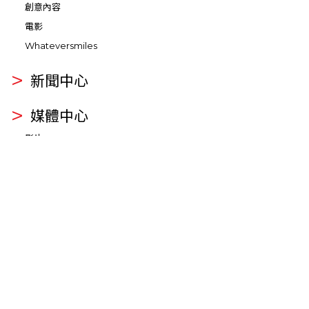
創意內容
電影
Whateversmiles
新聞中心
媒體中心
影片
相集
投資者關係
概覽
公司資料
公告及通函
財務摘要
財務報告