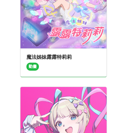
魔法姊妹露露特莉莉
動畫