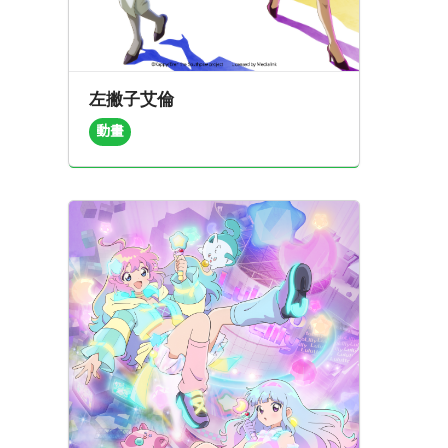
左撇子艾倫
動畫