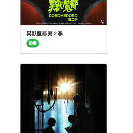
異獸魔都 第２季
動畫