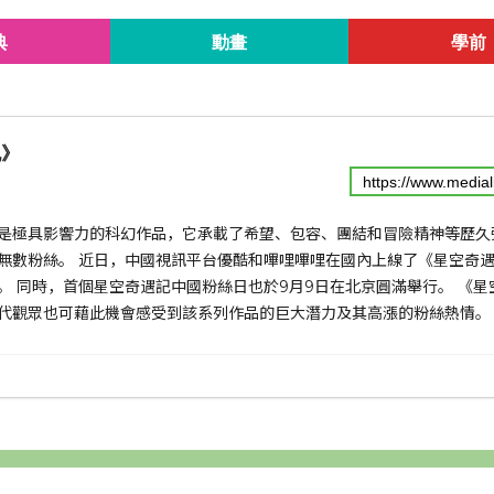
典
動畫
學前
記》
是極具影響力的科幻作品，它承載了希望、包容、團結和冒險精神等歷久彌
無數粉絲。 近日，中國視訊平台優酷和嗶哩嗶哩在國內上線了《星空奇
。 同時，首個星空奇遇記中國粉絲日也於9月9日在北京圓滿舉行。 《
代觀眾也可藉此機會感受到該系列作品的巨大潛力及其高漲的粉絲熱情。