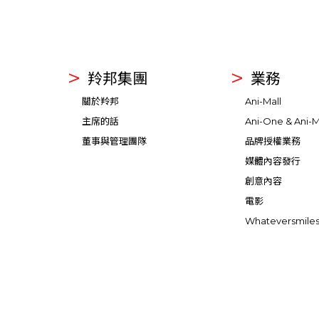
羚邦集團
業務
關於羚邦
Ani-Mall
主席的話
Ani-One & Ani-M
董事與管理團隊
品牌授權業務
媒體內容發行
創意內容
電影
Whateversmile