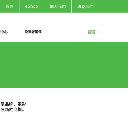
eShop
首頁
加入我們
聯絡我們
語言 +
體中心
投資者關係
兒童品牌，電影
發展新的商機。