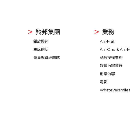
羚邦集團
業務
關於羚邦
Ani-Mall
主席的話
Ani-One & Ani-M
董事與管理團隊
品牌授權業務
媒體內容發行
創意內容
電影
Whateversmile