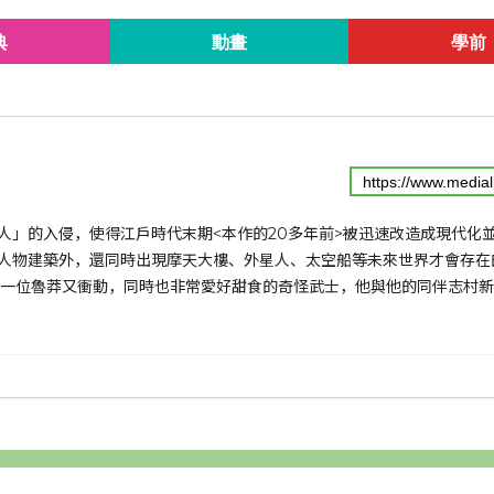
典
動畫
學前
人」的入侵，使得江戶時代末期<本作的20多年前>被迅速改造成現代化
人物建築外，還同時出現摩天大樓、外星人、太空船等未來世界才會存在
是一位魯莽又衝動，同時也非常愛好甜食的奇怪武士，他與他的同伴志村