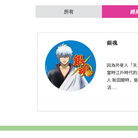
所有
經
銀魂
因為外星人「天
當時江戶時代的
人:坂田銀時，
活……