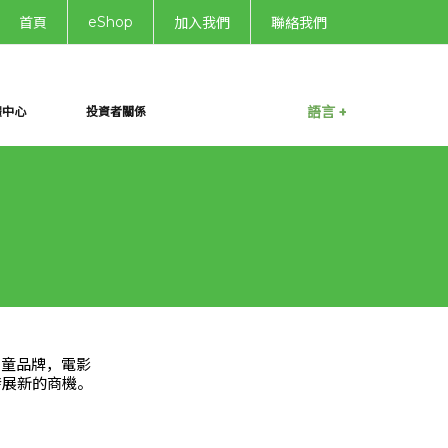
eShop
首頁
加入我們
聯絡我們
語言 +
體中心
投資者關係
兒童品牌，電影
發展新的商機。